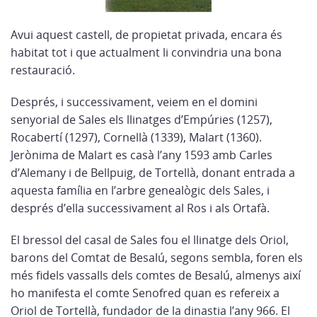
Avui aquest castell, de propietat privada, encara és
habitat tot i que actualment li convindria una bona
restauració.
Després, i successivament, veiem en el domini
senyorial de Sales els llinatges d’Empúries (1257),
Rocabertí (1297), Cornellà (1339), Malart (1360).
Jerònima de Malart es casà l’any 1593 amb Carles
d’Alemany i de Bellpuig, de Tortellà, donant entrada a
aquesta família en l’arbre genealògic dels Sales, i
després d’ella successivament al Ros i als Ortafà.
El bressol del casal de Sales fou el llinatge dels Oriol,
barons del Comtat de Besalú, segons sembla, foren els
més fidels vassalls dels comtes de Besalú, almenys així
ho manifesta el comte Senofred quan es refereix a
Oriol de Tortellà, fundador de la dinastia l’any 966. El