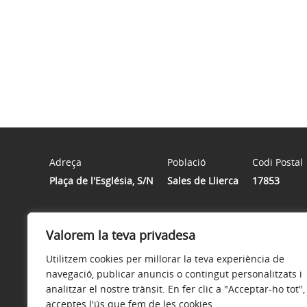
Adreça
Població
Codi Postal
Plaça de l'Església, S/N
Sales de Llierca
17853
Horari
Valorem la teva privadesa
Dilluns de 18 a 20h / Dimecres de 14 a 16h / Dijous de 
Utilitzem cookies per millorar la teva experiència de
navegació, publicar anuncis o contingut personalitzats i
analitzar el nostre trànsit. En fer clic a "Acceptar-ho tot",
acceptes l'ús que fem de les cookies.
Avís legal
Política de privacitat
Política de galetes