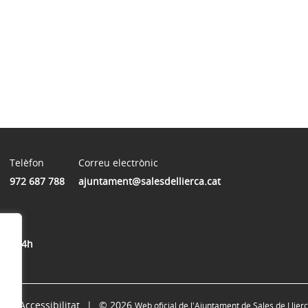
Telèfon
Correu electrònic
972 687 788
ajuntament@salesdellierca.cat
12 a 14h
Accessibilitat
© 2026
Web oficial de l'Ajuntament de Sales de Llier