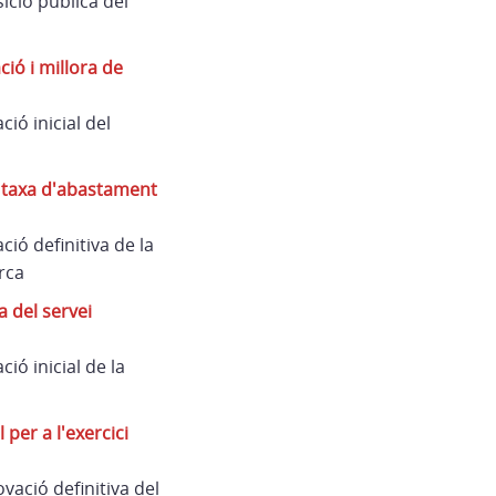
ició pública del
ió i millora de
ió inicial del
a taxa d'abastament
ió definitiva de la
rca
 del servei
ó inicial de la
per a l'exercici
ació definitiva del