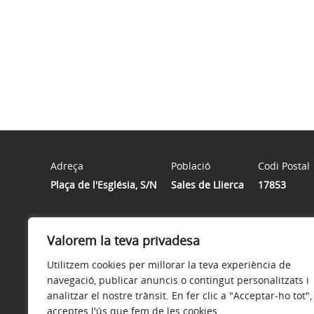
Adreça
Població
Codi Postal
Plaça de l'Església, S/N
Sales de Llierca
17853
Horari
Valorem la teva privadesa
Dilluns de 18 a 20h / Dimecres de 14 a 16h / Dijous de 
Utilitzem cookies per millorar la teva experiència de
navegació, publicar anuncis o contingut personalitzats i
analitzar el nostre trànsit. En fer clic a "Acceptar-ho tot",
acceptes l'ús que fem de les cookies.
Avís legal
Política de privacitat
Política de galetes