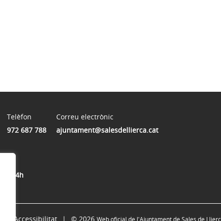
Telèfon
Correu electrònic
972 687 788
ajuntament@salesdellierca.cat
12 a 14h
Accessibilitat
© 2026
Web oficial de l'Ajuntament de Sales de Llier